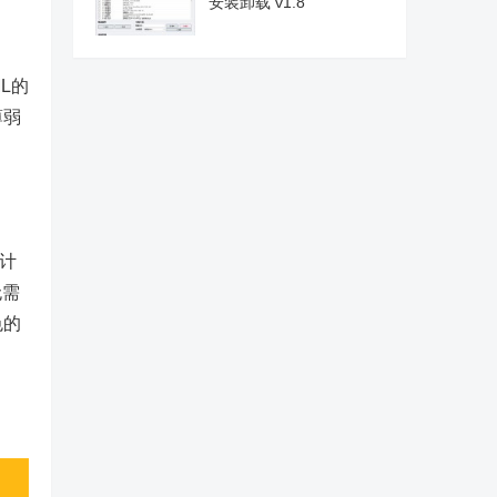
安装卸载 v1.8
L的
薄弱
计
无需
色的