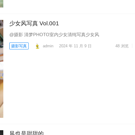
少女风写真 Vol.001
@摄影 清梦PHOTO室内少女清纯写真少女风
摄影写真
admin
2024 年 11 月 9 日
48
浏览
风也是甜甜的