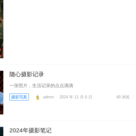
随心摄影记录
一张照片，生活记录的点点滴滴
摄影写真
admin
2024 年 11 月 6 日
49
浏览
2024年摄影笔记