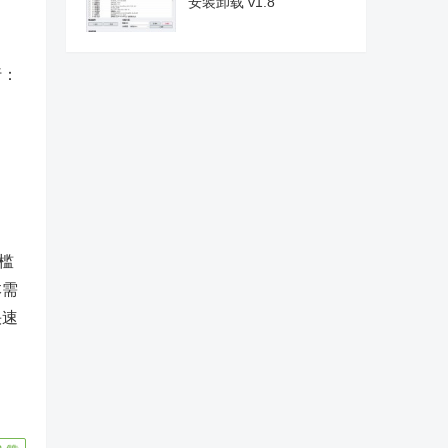
安装卸载 v1.8
行：
槛
本需
快速