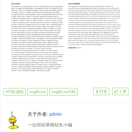
打赏
1
赞
HTML源码
svg转css
svg转css代码
关于作者:
admin
一位00后草根站长小编