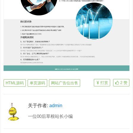
打赏
2
赞
HTML源码
单页源码
网站广告位出售
关于作者:
admin
一位00后草根站长小编