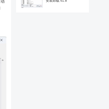
安装卸载 v1.8
自动
间