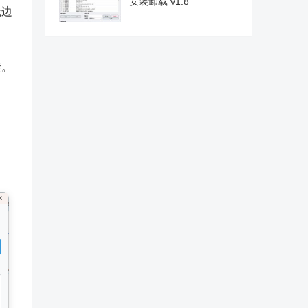
安装卸载 v1.8
无边
读。