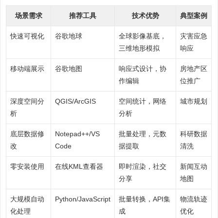
场景需求
推荐工具
技术优势
典型案例
快速可视化
谷歌地球
全球影像基底，
灾害应急
三维地形模拟
响应
移动端展示
谷歌地图
响应式设计，协
房地产区
作编辑
位推广
深度空间分
QGIS/ArcGIS
空间统计，网络
城市规划
析
分析
底层数据修
Notepad++/VS
批量处理，元数
科研数据
改
Code
据提取
清洗
零安装使用
在线KML查看器
即时渲染，社交
新闻互动
分享
地图
大规模自动
Python/JavaScript
批量转换，API集
物流轨迹
化处理
成
优化