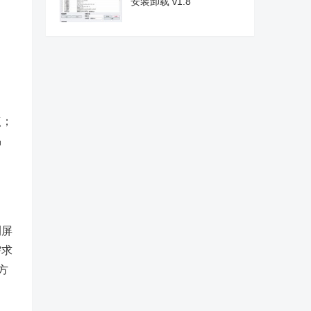
安装卸载 v1.8
点；
易
测屏
需求
方