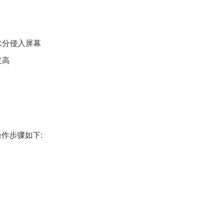
水分侵入屏幕
过高
，操作步骤如下: