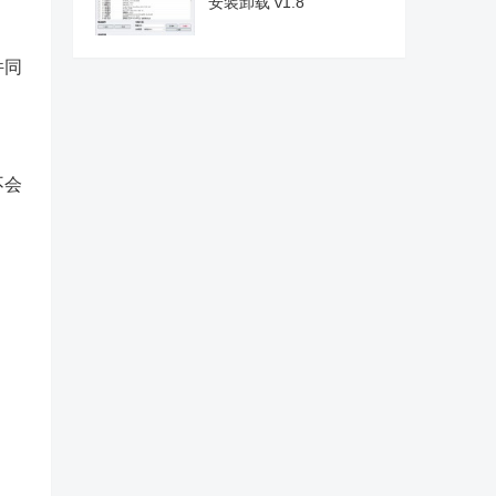
安装卸载 v1.8
件同
不会
。