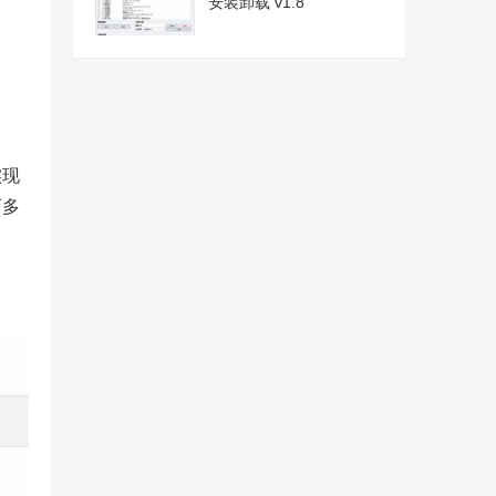
安装卸载 v1.8
实现
可多