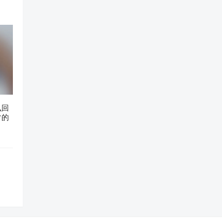
么回
常的