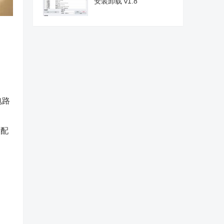
安装卸载 v1.8
电路
适配