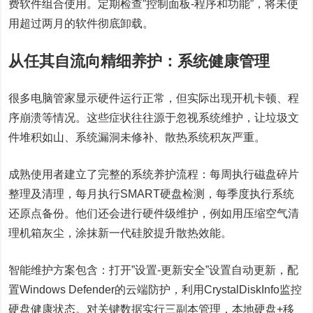
费软件组合使用。定期检查”控制面板-程序和功能”，将未使
用超过两月的软件彻底卸载。
从任其自流向精细养护：系统健康管理
很多电脑管家显示硬件运行正常，但实际出现开机卡顿、程
序崩溃等情况。这些症状往往源于忽视系统维护，让垃圾文
件堆积如山、系统漏洞未修补、散热系统积灰严重。
成熟使用者建立了完整的系统养护流程：每周执行磁盘碎片
整理及清理，每月执行SMART硬盘检测，每季度执行系统
还原点备份。他们还会进行硬件级维护，例如用压缩空气清
理机箱灰尘，涂抹新一代硅胶提升散热效能。
智能维护方案包含：打开”设置-更新安全”设置自动更新，配
置Windows Defender的云端防护，利用CrystalDiskInfo监控
硬盘健康状态。对关键数据实行三副本管理，本地硬盘+移