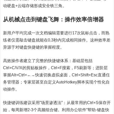
动硬盘+云端存储形成安全铁三角。
从机械点击到键盘飞舞：操作效率倍增器
新用户平均完成一次文档编辑需要进行17次鼠标点击，而熟
练者仅需敲击键盘就能在0.3秒内完成相同操作。这种效率差
异源于对键盘快捷键的掌握程度。
高效操作者建立了完整的快捷键体系：基础层包括
Ctrl+C/V/X的剪贴板操作，Ctrl+F搜索，F5刷新等；进阶层
掌握Alt+Ctrl+←→快速切换虚拟桌面，Ctrl+Shift+Esc直通任
务管理器；专家层甚至自定义AutoHotkey脚本实现个性化自
动操作。
快捷键训练建议采用”场景渗透法”：从最常用的Ctrl+S保存开
始，每周新增2-3个高频组合键。利用办公软件”帮助-键盘快