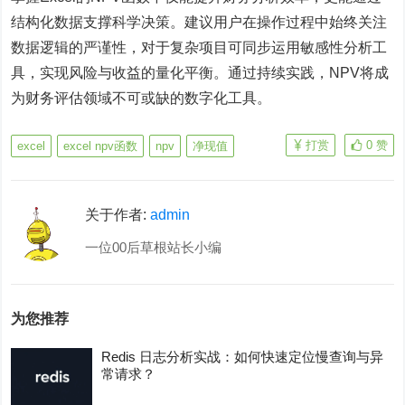
结构化数据支撑科学决策。建议用户在操作过程中始终关注
数据逻辑的严谨性，对于复杂项目可同步运用敏感性分析工
具，实现风险与收益的量化平衡。通过持续实践，NPV将成
为财务评估领域不可或缺的数字化工具。
打赏
0
赞
excel
excel npv函数
npv
净现值
关于作者:
admin
一位00后草根站长小编
为您推荐
Redis 日志分析实战：如何快速定位慢查询与异
常请求？