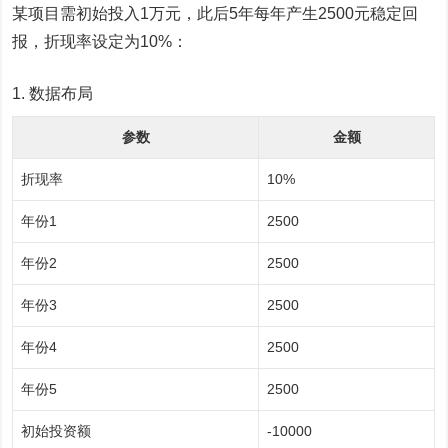
某项目需初始投入1万元，此后5年每年产生2500元稳定回
报，折现率设定为10%：
数据布局
参数
金额
折现率
10%
年份1
2500
年份2
2500
年份3
2500
年份4
2500
年份5
2500
初始投资额
-10000