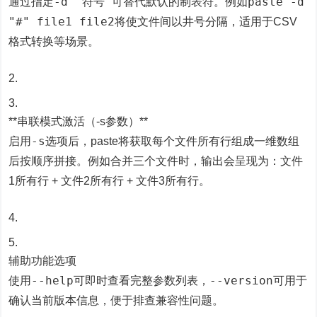
-d "符号"
paste -d
通过指定
可替代默认的制表符。例如
"#" file1 file2
将使文件间以井号分隔，适用于CSV
格式转换等场景。
**串联模式激活（-s参数）**
-s
启用
选项后，paste将获取每个文件所有行组成一维数组
后按顺序拼接。例如合并三个文件时，输出会呈现为：文件
1所有行 + 文件2所有行 + 文件3所有行。
辅助功能选项
--help
--version
使用
可即时查看完整参数列表，
可用于
确认当前版本信息，便于排查兼容性问题。