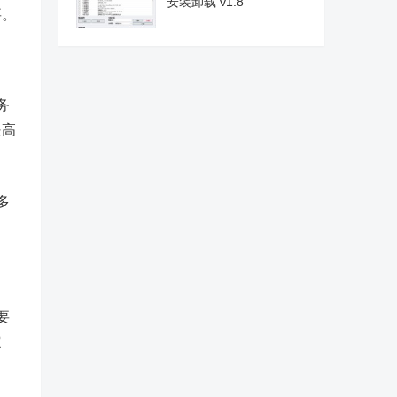
安装卸载 v1.8
要。
务
提高
多
要
定