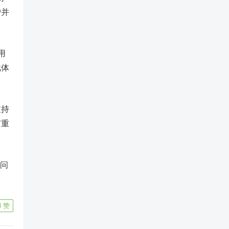
户并
用
戏体
支持
有重
何问
3
赞