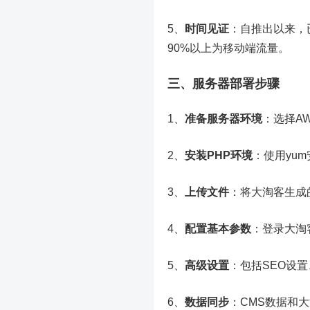
5、
时间见证
：自推出以来，
90%以上为移动端流量。
三、
服务器
部署步骤
1、
准备服务器环境
：选择AWS
2、
安装PHP环境
：使用yu
3、
上传文件
：将大淘客生成的
4、
配置基本参数
：登录大淘
5、
高级设置
：包括SEO设
6、
数据同步
：CMS数据和