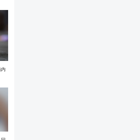
脑内
么回