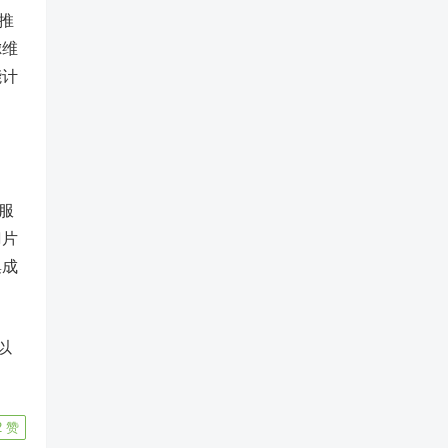
推
虑维
能计
服
刀片
集成
以
2
赞