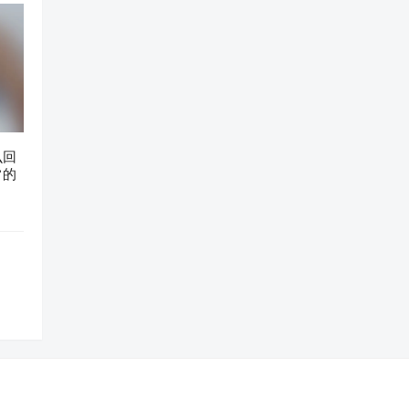
么回
常的