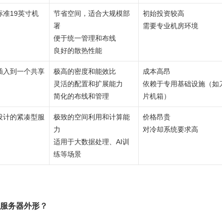
准19英寸机
节省空间，适合大规模部
初始投资较高
署
需要专业机房环境
便于统一管理和布线
良好的散热性能
插入到一个共享
极高的密度和能效比
成本高昂
灵活的配置和扩展能力
依赖于专用基础设施（如
简化的布线和管理
片机箱）
设计的紧凑型服
极致的空间利用和计算能
价格昂贵
力
对冷却系统要求高
适用于大数据处理、AI训
练等场景
的服务器外形？