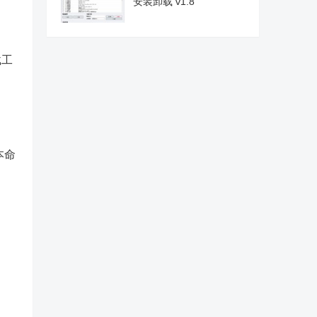
安装卸载 v1.8
载工
本命