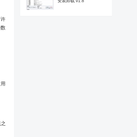
安装卸载 v1.8
有许
的数
。
适用
统之