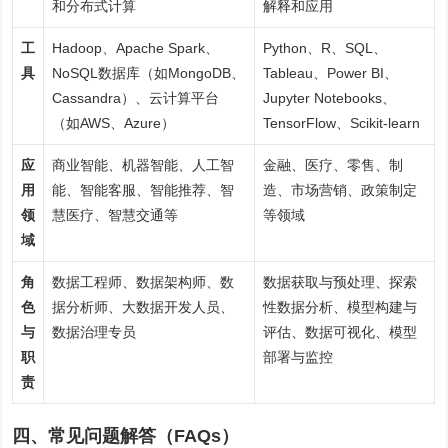
和分布式计算
解释和应用
工
Hadoop、Apache Spark、
Python、R、SQL、
具
NoSQL数据库（如MongoDB、
Tableau、Power BI、
Cassandra）、云计算平台
Jupyter Notebooks、
（如AWS、Azure）
TensorFlow、Scikit-learn
应
商业智能、机器智能、人工智
金融、医疗、零售、制
用
能、智能客服、智能推荐、智
造、市场营销、政策制定
领
慧医疗、智慧交通等
等领域
域
角
数据工程师、数据架构师、
数
数据获取与预处理、探索
色
据分析
师、大数据开发人员、
性数据分析、模型构建与
与
数据治理专员
评估、数据可视化、模型
职
部署与监控
责
四、常见问题解答（FAQs）