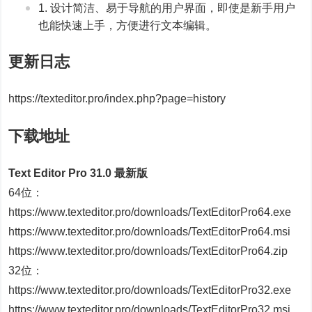
设计简洁、易于导航的用户界面，即使是新手用户
也能快速上手，方便进行文本编辑。
更新日志
https://texteditor.pro/index.php?page=history
下载地址
Text Editor Pro 31.0 最新版
64位：
https://www.texteditor.pro/downloads/TextEditorPro64.exe
https://www.texteditor.pro/downloads/TextEditorPro64.msi
https://www.texteditor.pro/downloads/TextEditorPro64.zip
32位：
https://www.texteditor.pro/downloads/TextEditorPro32.exe
https://www.texteditor.pro/downloads/TextEditorPro32.msi