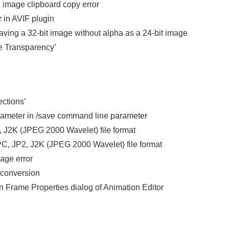
d image clipboard copy error
r in AVIF plugin
ing a 32-bit image without alpha as a 24-bit image
 Transparency’
ctions’
arameter in /save command line parameter
, J2K (JPEG 2000 Wavelet) file format
PC, JP2, J2K (JPEG 2000 Wavelet) file format
mage error
h conversion
in Frame Properties dialog of Animation Editor