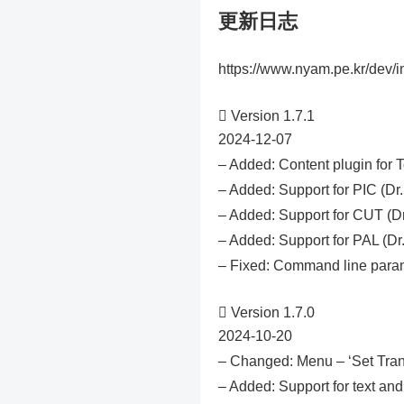
更新日志
https://www.nyam.pe.kr/dev/

Version 1.7.1
2024-12-07
– Added: Content plugin for
– Added: Support for PIC (Dr.
– Added: Support for CUT (Dr.
– Added: Support for PAL (Dr. 
– Fixed: Command line param

Version 1.7.0
2024-10-20
– Changed: Menu – ‘Set Tra
– Added: Support for text an