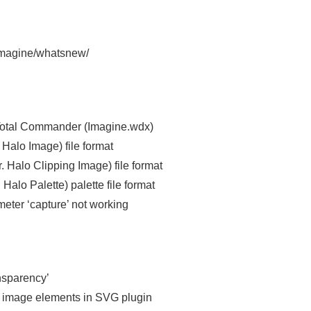
imagine/whatsnew/
 Total Commander (Imagine.wdx)
 Halo Image) file format
 Halo Clipping Image) file format
Halo Palette) palette file format
eter ‘capture’ not working
nsparency’
d image elements in SVG plugin