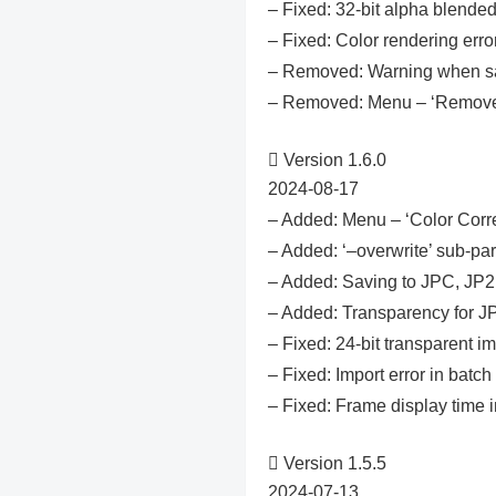
– Fixed: 32-bit alpha blende
– Fixed: Color rendering erro
– Removed: Warning when sav
– Removed: Menu – ‘Remove

Version 1.6.0
2024-08-17
– Added: Menu – ‘Color Corre
– Added: ‘–overwrite’ sub-p
– Added: Saving to JPC, JP2
– Added: Transparency for J
– Fixed: 24-bit transparent i
– Fixed: Import error in batc
– Fixed: Frame display time 

Version 1.5.5
2024-07-13