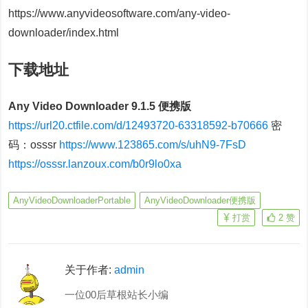
https://www.anyvideosoftware.com/any-video-
downloader/index.html
下载地址
Any Video Downloader 9.1.5 便携版
https://url20.ctfile.com/d/12493720-63318592-b70666
密
码：osssr
https://www.123865.com/s/uhN9-7FsD
https://osssr.lanzoux.com/b0r9lo0xa
AnyVideoDownloaderPortable
AnyVideoDownloader便携版
打赏
2
赞
关于作者:
admin
一位00后草根站长小编