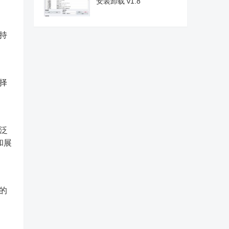
安装卸载 v1.8
持
择
广泛
和展
的