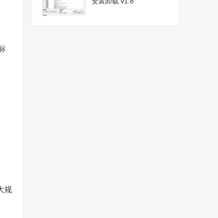
安装卸载 v1.8
带标
大规