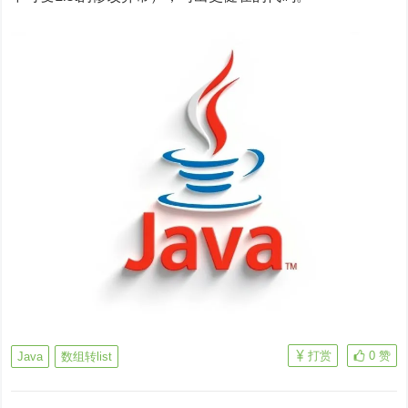
打赏
0
赞
Java
数组转list