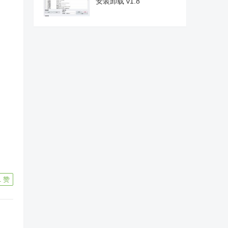
安装卸载 v1.8
1
赞