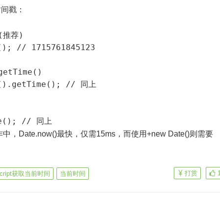
时间戳：
(推荐)

); // 1715761845123

etTime()

().getTime(); // 同上

Date.now()最快，仅需15ms，而使用+new Date()则需要
打赏
Script获取当前时间
当前时间