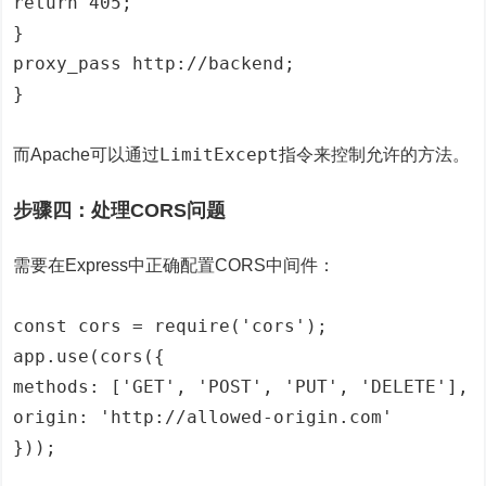
return 405;
}
proxy_pass http://backend;
}
LimitExcept
而Apache可以通过
指令来控制允许的方法。
步骤四：处理CORS问题
需要在Express中正确配置CORS中间件：
const cors = require('cors');
app.use(cors({
methods: ['GET', 'POST', 'PUT', 'DELETE'],
origin: 'http://allowed-origin.com'
}));