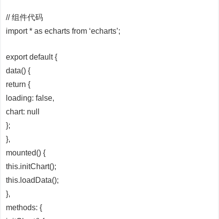
// 组件代码
import * as echarts from ‘echarts’;
export default {
data() {
return {
loading: false,
chart: null
};
},
mounted() {
this.initChart();
this.loadData();
},
methods: {