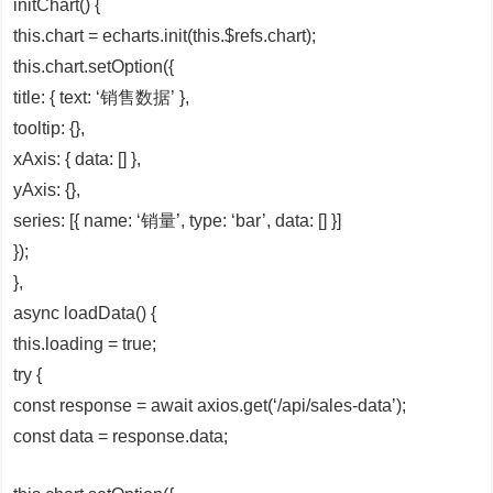
initChart() {
this.chart = echarts.init(this.$refs.chart);
this.chart.setOption({
title: { text: ‘销售数据’ },
tooltip: {},
xAxis: { data: [] },
yAxis: {},
series: [{ name: ‘销量’, type: ‘bar’, data: [] }]
});
},
async loadData() {
this.loading = true;
try {
const response = await axios.get(‘/api/sales-data’);
const data = response.data;