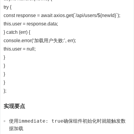
try {
const response = await axios.get(`/api/users/${newId}`);
this.user = response.data;
} catch (err) {
console.error(‘加载用户失败:’, err);
this.user = null;
}
}
}
}
};
实现要点
immediate: true
使用
确保组件初始化时就能触发数
据加载