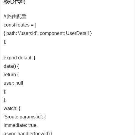
核心代码
// 路由配置
const routes = [
{ path: ‘/user/:id’, component: UserDetail }
];
export default {
data() {
return {
user: null
};
},
watch: {
‘$route.params.id’: {
immediate: true,
async handler(newId) {