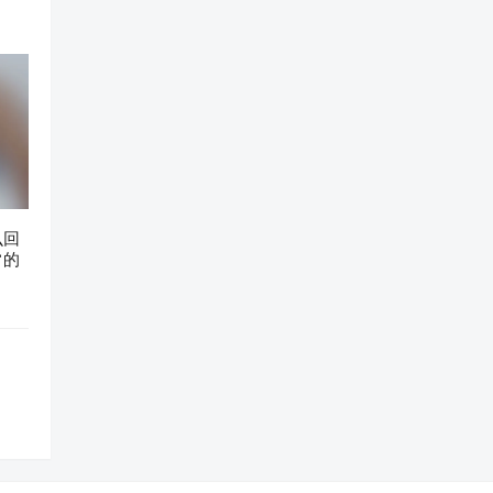
么回
常的